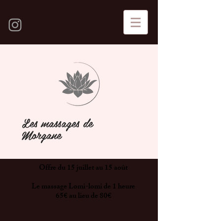
Les massages de
Morgane
Offre du 15 juillet au 15 août
Le massage Lomi-lomi de 1 heure
65€ au lieu de 80€