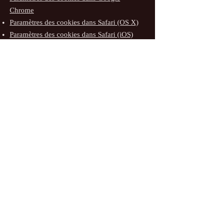
Chrome
Paramètres des cookies dans Safari (OS X)
Paramètres des cookies dans Safari (iOS)
Paramètres des cookies dans Android
Pour refuser et empêcher que vos données
soient utilisées par Google Analytics sur
tous les sites web, consultez les
instructions
suivantes :
https://tools.google.com/dlpage
/gaoptout?hl=fr
.
Il se peut que nous modifiions cette
politique en matière de cookies. Nous
vous encourageons à consulter
régulièrement cette page pour obtenir les
dernières informations sur les cookies.